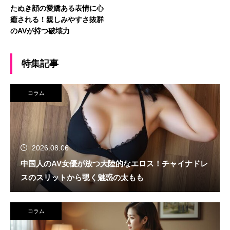
たぬき顔の愛嬌ある表情に心
癒される！親しみやすさ抜群
のAVが持つ破壊力
特集記事
コラム
2026.08.06
中国人のAV女優が放つ大陸的なエロス！チャイナドレ
スのスリットから覗く魅惑の太もも
コラム