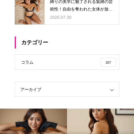
縛りの美学に魅了される緊縛の芸
術性！自由を奪われた女体が放つ
極上のエロスAV
2026.07.30
カテゴリー
コラム
207
アーカイブ