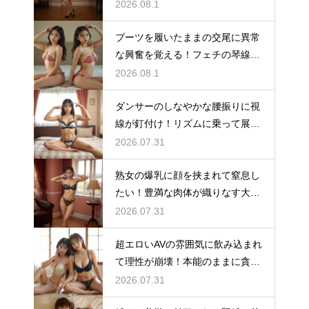
に輝きを増す極上AV
2026.08.1
ブーツを履いたままの交尾に異常
な興奮を覚える！フェチの琴線に
触れる至高のAV動画
2026.08.1
ダンサーのしなやかな腰振りに視
線が釘付け！リズムに乗って展開
する情熱的なAV
2026.07.31
熟女の爆乳に顔を挟まれて窒息し
たい！豊満な肉体が織りなす大人
のディープなAV
2026.07.31
超エロいAVの雰囲気に飲み込まれ
て理性が崩壊！本能のままに貪り
合う最強の快感を体験せよ
2026.07.31