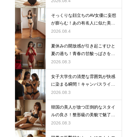
2026.08.4
そっくりな顔立ちのAV女優に妄想
が膨らむ！あの有名人に似た美女
が魅せる禁断の映像
2026.08.4
夏休みの開放感が引き起こすひと
夏の過ち！青春の甘酸っぱさを凝
縮した最高のAV
2026.08.3
女子大学生の清楚な雰囲気が快感
に染まる瞬間！キャンパスライフ
の裏側に潜む背徳のAV
2026.08.3
韓国の美人が放つ圧倒的なスタイ
ルの良さ！整形級の美貌で魅了す
る至高の海外AV
2026.08.3