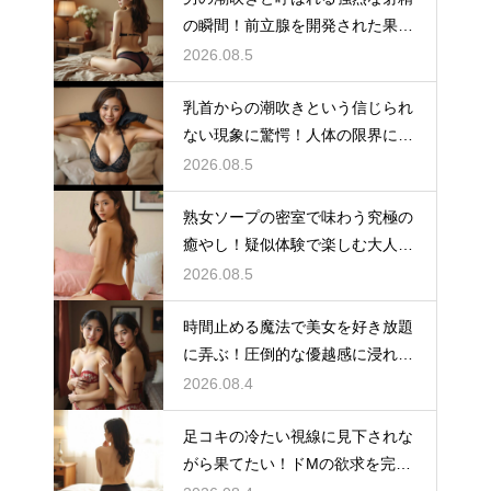
の瞬間！前立腺を開発された果て
の未知のAV体験
2026.08.5
乳首からの潮吹きという信じられ
ない現象に驚愕！人体の限界に挑
むド変態のAV
2026.08.5
熟女ソープの密室で味わう究極の
癒やし！疑似体験で楽しむ大人の
ための極上AV
2026.08.5
時間止める魔法で美女を好き放題
に弄ぶ！圧倒的な優越感に浸れる
ファンタジーAV
2026.08.4
足コキの冷たい視線に見下されな
がら果てたい！ドMの欲求を完全
に満たす至高のAV