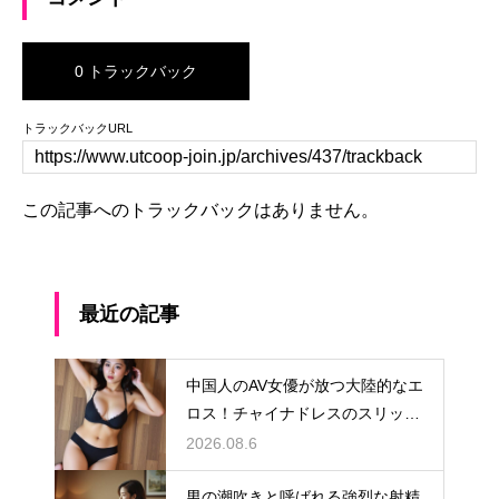
0 トラックバック
トラックバックURL
この記事へのトラックバックはありません。
最近の記事
中国人のAV女優が放つ大陸的なエ
ロス！チャイナドレスのスリット
から覗く魅惑の太もも
2026.08.6
男の潮吹きと呼ばれる強烈な射精