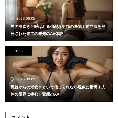
2026.08.05
男の潮吹きと呼ばれる強烈な射精の瞬間！前立腺を開
発された果ての未知のAV体験
コラム
2026.08.05
乳首からの潮吹きという信じられない現象に驚愕！人
体の限界に挑むド変態のAV
コメント