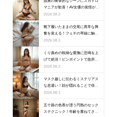
脱糞の衝撃的なシーンにスカトロ
マニアが歓喜！AV女優の覚悟が伝
わる限界突破の映像
2026.08.2
靴下履いたままの交尾に異常な興
奮を覚える！フェチの琴線に触れ
る至高のAV
2026.08.2
くり責めの執拗な愛撫に悲鳴を上
げて絶頂！ピンポイントで急所を
狙うマニアックなAV
2026.08.2
マスク越しに伝わるミステリアス
な息遣い！顔が隠れることで倍増
する背徳のAV
2026.08.1
五十路の色香が漂う円熟のセック
ステクニック！年齢を重ねてさら